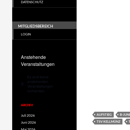
DATENSCHUTZ
MITGLIEDSBEREICH
LOGIN
Anstehende
Veranstaltungen
Es sind keine
anstehenden
Hinweis
Veranstaltungen
vorhanden.
ARCHIV
AUFSTIEG
B-JUN
Juli 2026
TSV KELLMÜNZ
Juni 2026
Mai 2026