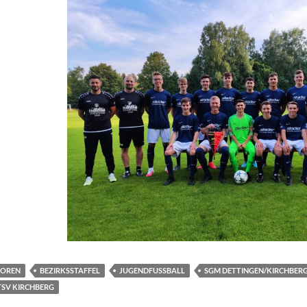
IOREN
BEZIRKSSTAFFEL
JUGENDFUSSBALL
SGM DETTINGEN/KIRCHBER
TSV KIRCHBERG