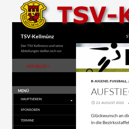
Suchen
Z
TSV-Kellmünz
S
Der TSV Kellmünz und seine
Abteilungen stellen sich vor
AKTUELLES >
B-JUGEND
,
FUSSBALL
,
AUFSTIE
MENÜ
HAUPTVEREIN
23. AUGUST 2020
SPONSOREN
Glückwunsch an die 
TERMINE
in die Bezirksstaffel