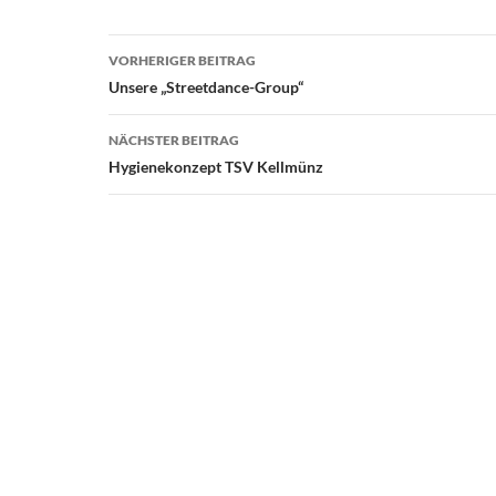
Beitragsnavigation
VORHERIGER BEITRAG
Unsere „Streetdance-Group“
NÄCHSTER BEITRAG
Hygienekonzept TSV Kellmünz